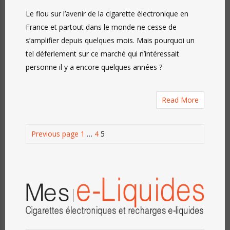
Enjeux
Le flou sur l’avenir de la cigarette électronique en
économiques
France et partout dans le monde ne cesse de
ou
s’amplifier depuis quelques mois. Mais pourquoi un
enjeux
tel déferlement sur ce marché qui n’intéressait
de
personne il y a encore quelques années ?
Santé
Publique
?
Read More
Pagination
Page
Page
Page
Previous page
1
…
4
5
des
publications