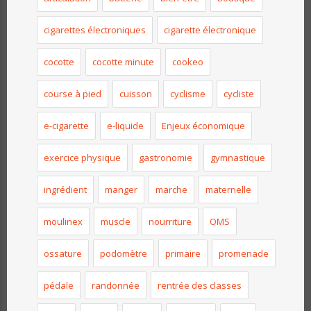
cigarettes électroniques
cigarette électronique
cocotte
cocotte minute
cookeo
course à pied
cuisson
cyclisme
cycliste
e-cigarette
e-liquide
Enjeux économique
exercice physique
gastronomie
gymnastique
ingrédient
manger
marche
maternelle
moulinex
muscle
nourriture
OMS
ossature
podomètre
primaire
promenade
pédale
randonnée
rentrée des classes